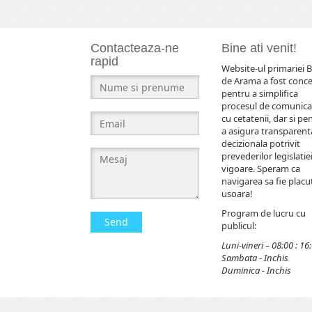
Contacteaza-ne
Bine ati venit!
rapid
Website-ul primariei B
de Arama a fost conc
pentru a simplifica
procesul de comunica
cu cetatenii, dar si pe
a asigura transparent
decizionala potrivit
prevederilor legislatiei
vigoare. Speram ca
navigarea sa fie placut
usoara!
Program de lucru cu
Send
publicul:
Luni-vineri – 08:00 : 16
Sambata - Inchis
Duminica - Inchis