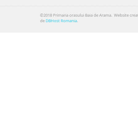
©2018 Primaria orasului Baia de Arama. Website crea
de
DBHost Romania
.