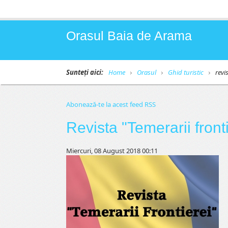
Orasul Baia de Arama
Sunteți aici:
Home
Orasul
Ghid turistic
revi
Abonează-te la acest feed RSS
Revista "Temerarii front
Miercuri, 08 August 2018 00:11