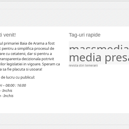
i venit!
Tag-uri rapide
l primariei Baia de Arama a fost
massmedi
comunicat
comunicate
evenimente
frontier
 pentru a simplifica procesul de
media
pres
e cu cetatenii, dar si pentru a
ransparenta decizionala potrivit
lor legislatiei in vigoare. Speram ca
revista
stiri
temerarii
 sa fie placuta si usoara!
de lucru cu publicul:
i – 08:00 : 16:00
- Inchis
- Inchis