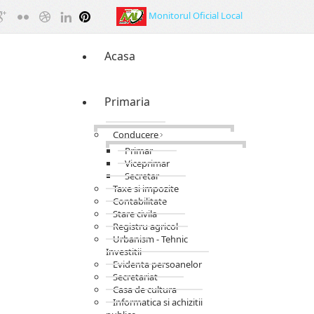
Monitorul Oficial Local
Acasa
Primaria
Conducere
Primar
Viceprimar
Secretar
Taxe si impozite
Contabilitate
Stare civila
Registru agricol
Urbanism - Tehnic
Investitii
Evidenta persoanelor
Secretariat
Casa de cultura
Informatica si achizitii