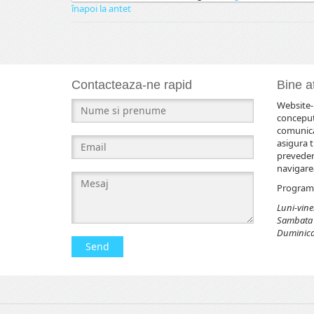
înapoi la antet
Contacteaza-ne rapid
Bine at
Website-u
conceput
comunicar
asigura t
prevederi
navigarea
Program 
Luni-viner
Sambata 
Duminica 
Send