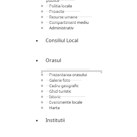
publice
Politia locala
Proiecte
Resurse umane
Compartiment mediu
Administrativ
Consiliul Local
Orasul
Prezentarea orasului
Galerie foto
Cadru geografic
Ghid turistic
Istoric
Evenimente locale
Harta
Institutii