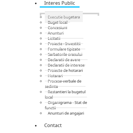
Interes Public
Executie bugetara
Buget local
Concesiuni
Anunturi
Licitatii
Proiecte - Investitii
Formulare tipizate
Sarbatorile orasului
Declaratii de avere
Declaratii de interese
Proiecte de hotarari
Hotarari
Procese-verbale de
sedinta
Restantieri la bugetul
local
Organigrama - Stat de
functii
Anunturi de angajari
Contact