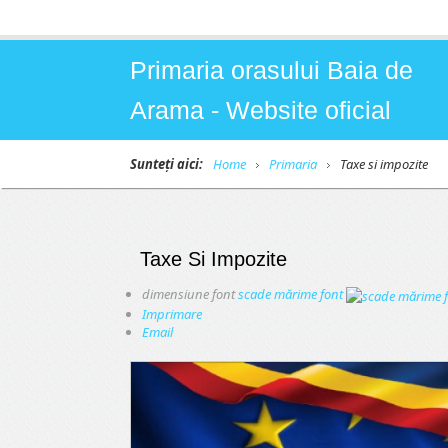
Primaria orasului Baia de
Arama - Website oficial
Sunteți aici:
Home
Primaria
Taxe si impozite
Taxe Si Impozite
dimensiune font
scade mărime font
Imprimare
Email