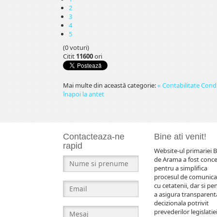
2
3
4
5
(0 voturi)
Citit
11600
ori
Mai multe din această categorie:
« Contabilitate
Cond
înapoi la antet
Contacteaza-ne
Bine ati venit!
rapid
Website-ul primariei B
de Arama a fost conc
pentru a simplifica
procesul de comunica
cu cetatenii, dar si pe
a asigura transparent
decizionala potrivit
prevederilor legislatiei