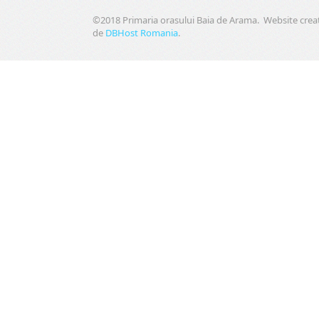
©2018 Primaria orasului Baia de Arama. Website crea
de
DBHost Romania
.