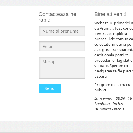
Contacteaza-ne
Bine ati venit!
rapid
Website-ul primariei B
de Arama a fost conc
pentru a simplifica
procesul de comunica
cu cetatenii, dar si pe
a asigura transparent
decizionala potrivit
prevederilor legislatiei
vigoare. Speram ca
navigarea sa fie placut
usoara!
Program de lucru cu
Send
publicul:
Luni-vineri – 08:00 : 16
Sambata - Inchis
Duminica - Inchis