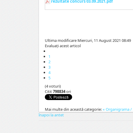
rezultate concurs 03.09.2021.pdf
Ultima modificare Miercuri, 11 August 2021 08:49
Evaluaţi acest articol
1
2
3
4
5
(4 voturi)
Citit
798834
ori
Mai multe din această categorie:
« Organigrama / S
înapoi la antet