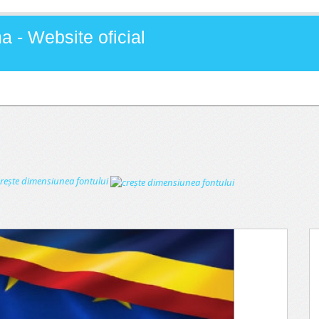
a - Website oficial
reşte dimensiunea fontului