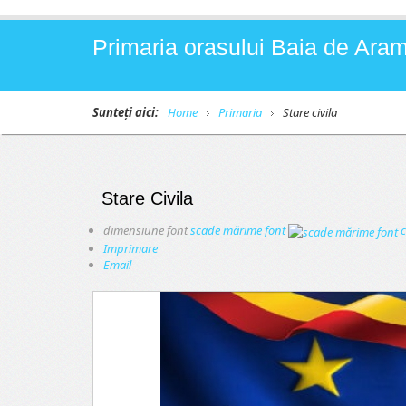
Primaria orasului Baia de Aram
Sunteți aici:
Home
Primaria
Stare civila
Stare Civila
dimensiune font
scade mărime font
c
Imprimare
Email