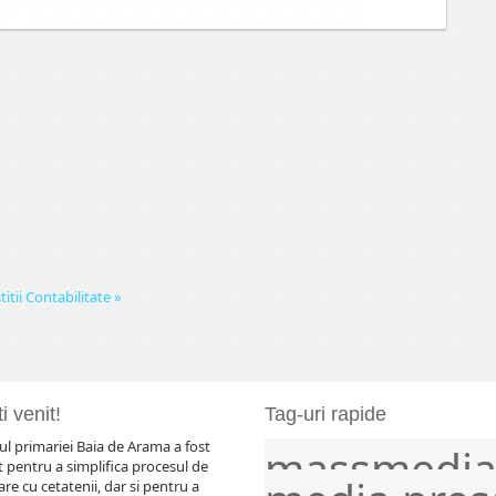
itii
Contabilitate »
i venit!
Tag-uri rapide
l primariei Baia de Arama a fost
massmedi
comunicat
comunicate
evenimente
frontier
 pentru a simplifica procesul de
e cu cetatenii, dar si pentru a