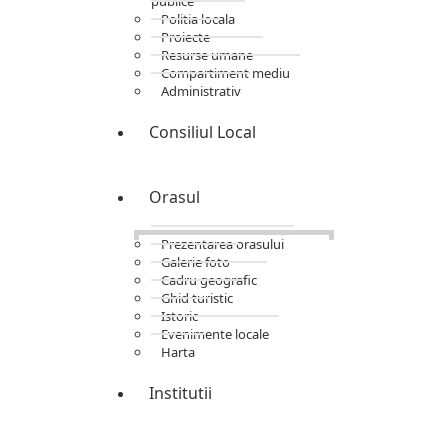
publice
Politia locala
Proiecte
Resurse umane
Compartiment mediu
Administrativ
Consiliul Local
Orasul
Prezentarea orasului
Galerie foto
Cadru geografic
Ghid turistic
Istoric
Evenimente locale
Harta
Institutii