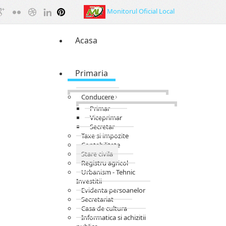
Monitorul Oficial Local
Acasa
Primaria
Conducere
Primar
Viceprimar
Secretar
Taxe si impozite
Contabilitate
Stare civila
Registru agricol
Urbanism - Tehnic
Investitii
Evidenta persoanelor
Secretariat
Casa de cultura
Informatica si achizitii