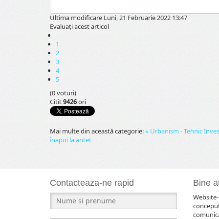
Ultima modificare Luni, 21 Februarie 2022 13:47
Evaluaţi acest articol
1
2
3
4
5
(0 voturi)
Citit
9426
ori
Mai multe din această categorie:
« Urbanism - Tehnic Invest
înapoi la antet
Contacteaza-ne rapid
Bine at
Website-u
conceput
comunicar