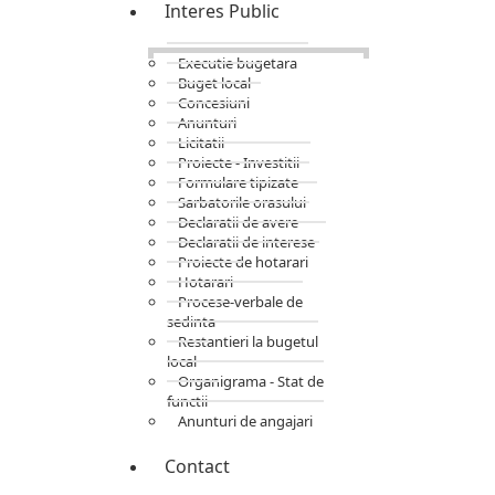
Interes Public
Executie bugetara
Buget local
Concesiuni
Anunturi
Licitatii
Proiecte - Investitii
Formulare tipizate
Sarbatorile orasului
Declaratii de avere
Declaratii de interese
Proiecte de hotarari
Hotarari
Procese-verbale de
sedinta
Restantieri la bugetul
local
Organigrama - Stat de
functii
Anunturi de angajari
Contact