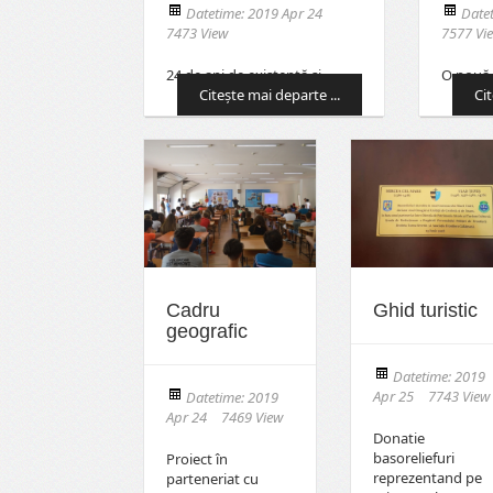
Datetime: 2019 Apr 24
Date
7473 View
7577 Vi
24 de ani de existență și…
O nouă 
Citeşte mai departe ...
Cit
Cadru
Ghid turistic
geografic
Datetime: 2019
Apr 25
7743 View
Datetime: 2019
Apr 24
7469 View
Donatie
basoreliefuri
Proiect în
reprezentand pe
parteneriat cu