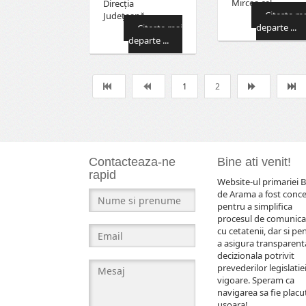
Mircea cel…
Direcţia
Citeşte ma
Judeţeană…
departe ...
Citeşte mai
departe ...
1
2
Contacteaza-ne
Bine ati venit!
rapid
Website-ul primariei B
de Arama a fost conc
pentru a simplifica
procesul de comunica
cu cetatenii, dar si pe
a asigura transparent
decizionala potrivit
prevederilor legislatiei
vigoare. Speram ca
navigarea sa fie placut
usoara!