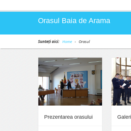
Orasul Baia de Arama
Sunteți aici:
Home
Orasul
Prezentarea orasului
Galeri