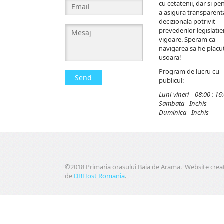
cu cetatenii, dar si pe
a asigura transparent
decizionala potrivit
prevederilor legislatiei
vigoare. Speram ca
navigarea sa fie placut
usoara!
Program de lucru cu
Send
publicul:
Luni-vineri – 08:00 : 16
Sambata - Inchis
Duminica - Inchis
©2018 Primaria orasului Baia de Arama. Website crea
de
DBHost Romania
.