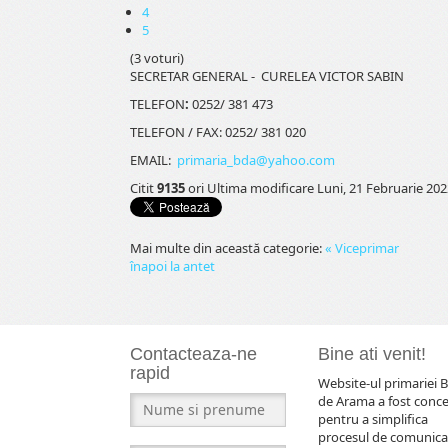
4
5
(3 voturi)
SECRETAR GENERAL - CURELEA VICTOR SABIN
TELEFON
:
0252/ 381 473
TELEFON / FAX: 0252/ 381 020
EMAIL:
primaria_bda@yahoo.com
Citit
9135
ori
Ultima modificare Luni, 21 Februarie 202
Mai multe din această categorie:
« Viceprimar
înapoi la antet
Contacteaza-ne
Bine ati venit!
rapid
Website-ul primariei B
de Arama a fost conc
pentru a simplifica
procesul de comunica