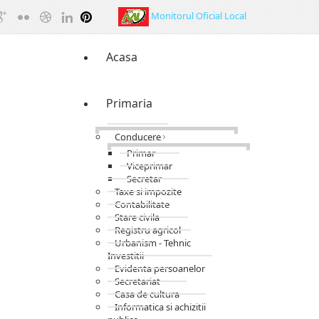
Monitorul Oficial Local
Acasa
Primaria
Conducere
Primar
Viceprimar
Secretar
Taxe si impozite
Contabilitate
Stare civila
Registru agricol
Urbanism - Tehnic
Investitii
Evidenta persoanelor
Secretariat
Casa de cultura
Informatica si achizitii