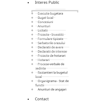
Interes Public
Executie bugetara
Buget local
Concesiuni
Anunturi
Licitatii
Proiecte - Investitii
Formulare tipizate
Sarbatorile orasului
Declaratii de avere
Declaratii de interese
Proiecte de hotarari
Hotarari
Procese-verbale de
sedinta
Restantieri la bugetul
local
Organigrama - Stat de
functii
Anunturi de angajari
Contact