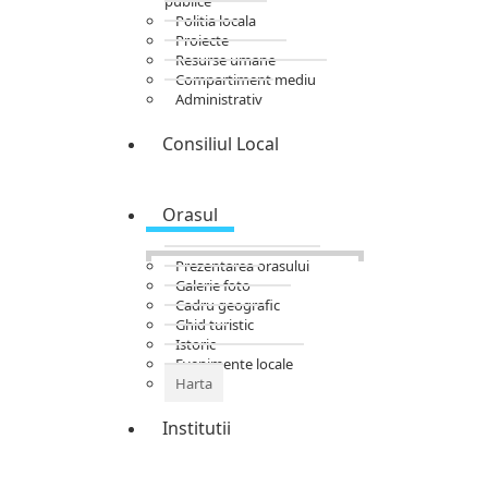
publice
Politia locala
Proiecte
Resurse umane
Compartiment mediu
Administrativ
Consiliul Local
Orasul
Prezentarea orasului
Galerie foto
Cadru geografic
Ghid turistic
Istoric
Evenimente locale
Harta
Institutii