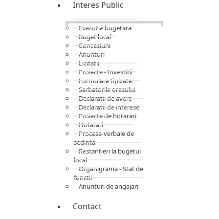
Interes Public
Executie bugetara
Buget local
Concesiuni
Anunturi
Licitatii
Proiecte - Investitii
Formulare tipizate
Sarbatorile orasului
Declaratii de avere
Declaratii de interese
Proiecte de hotarari
Hotarari
Procese-verbale de
sedinta
Restantieri la bugetul
local
Organigrama - Stat de
functii
Anunturi de angajari
Contact