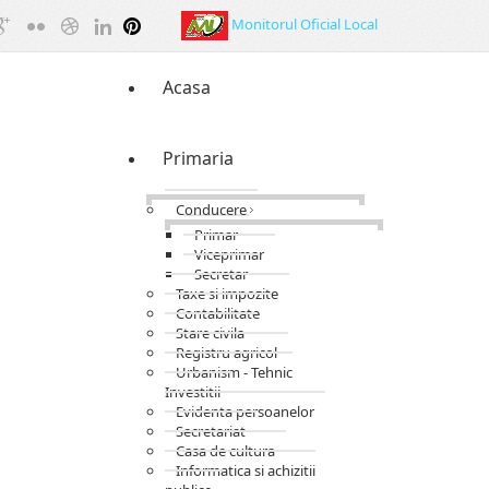
Monitorul Oficial Local
Acasa
Primaria
Conducere
Primar
Viceprimar
Secretar
Taxe si impozite
Contabilitate
Stare civila
Registru agricol
Urbanism - Tehnic
Investitii
Evidenta persoanelor
Secretariat
Casa de cultura
Informatica si achizitii