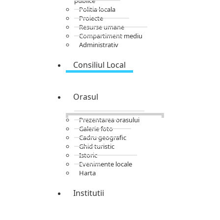
publice
Politia locala
Proiecte
Resurse umane
Compartiment mediu
Administrativ
Consiliul Local
Orasul
Prezentarea orasului
Galerie foto
Cadru geografic
Ghid turistic
Istoric
Evenimente locale
Harta
Institutii