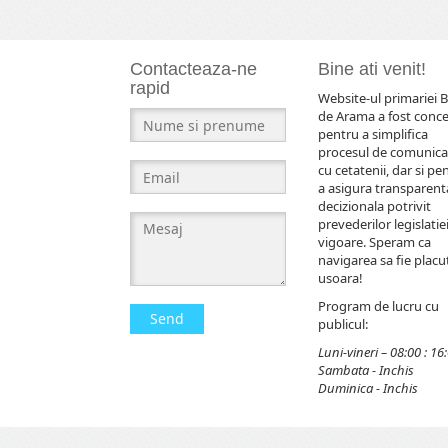
Contacteaza-ne
Bine ati venit!
rapid
Website-ul primariei B
de Arama a fost conc
pentru a simplifica
procesul de comunica
cu cetatenii, dar si pe
a asigura transparent
decizionala potrivit
prevederilor legislatiei
vigoare. Speram ca
navigarea sa fie placut
usoara!
Program de lucru cu
Send
publicul:
Luni-vineri – 08:00 : 16
Sambata - Inchis
Duminica - Inchis