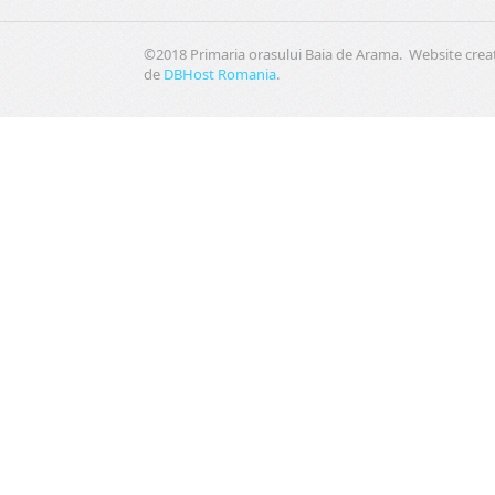
©2018 Primaria orasului Baia de Arama. Website crea
de
DBHost Romania
.