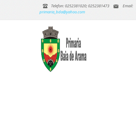
Telefon: 0252381020; 0252381473
Email:
primaria_bda@yahoo.com