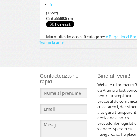
5
(1 Vot)
Citit
333808
ori
Mai multe din această categorie:
« Buget local
Proi
înapoi la antet
Contacteaza-ne
Bine ati venit!
rapid
Website-ul primariei B
de Arama a fost conc
pentru a simplifica
procesul de comunica
cu cetatenii, dar si pe
a asigura transparent
decizionala potrivit
prevederilor legislatiei
vigoare. Speram ca
navigarea sa fie placut