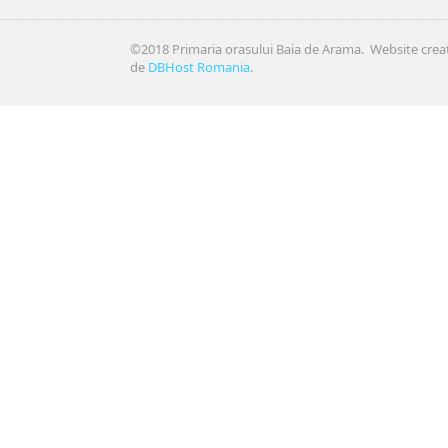
©2018 Primaria orasului Baia de Arama. Website crea
de
DBHost Romania
.