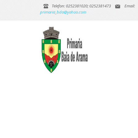
Telefon: 0252381020; 0252381473
Email:
primaria_bda@yahoo.com