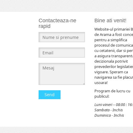
Contacteaza-ne
Bine ati venit!
rapid
Website-ul primariei B
de Arama a fost conc
pentru a simplifica
procesul de comunica
cu cetatenii, dar si pe
a asigura transparent
decizionala potrivit
prevederilor legislatiei
vigoare. Speram ca
navigarea sa fie placut
usoara!
Program de lucru cu
Send
publicul:
Luni-vineri – 08:00 : 16
Sambata - Inchis
Duminica - Inchis