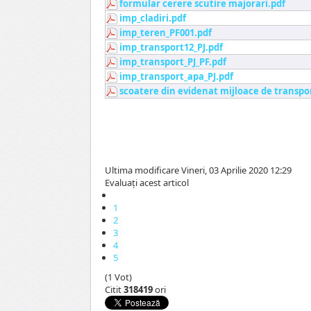
formular cerere scutire majorari.pdf
imp_cladiri.pdf
imp_teren_PF001.pdf
imp_transport12_PJ.pdf
imp_transport_PJ_PF.pdf
imp_transport_apa_PJ.pdf
scoatere din evidenat mijloace de transpo
Ultima modificare Vineri, 03 Aprilie 2020 12:29
Evaluaţi acest articol
1
2
3
4
5
(1 Vot)
Citit
318419
ori