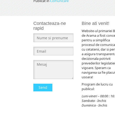
Publicat în
Comunicare
Contacteaza-ne
Bine ati venit!
rapid
Website-ul primariei B
de Arama a fost conc
pentru a simplifica
procesul de comunica
cu cetatenii, dar si pe
a asigura transparent
decizionala potrivit
prevederilor legislatiei
vigoare. Speram ca
navigarea sa fie placut
usoara!
Program de lucru cu
Send
publicul:
Luni-vineri – 08:00 : 16
Sambata - Inchis
Duminica - Inchis