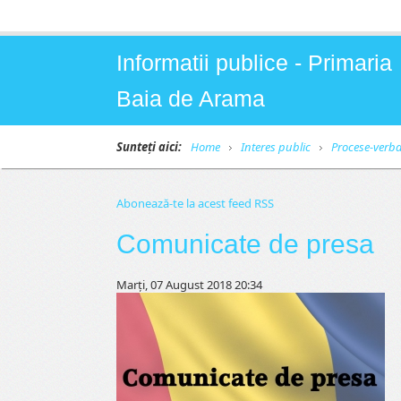
Informatii publice - Primaria
Baia de Arama
Sunteți aici:
Home
Interes public
Procese-verba
Abonează-te la acest feed RSS
Comunicate de presa
Marți, 07 August 2018 20:34