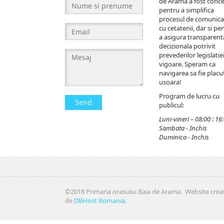
de Arama a fost conc
pentru a simplifica
procesul de comunica
cu cetatenii, dar si pe
a asigura transparent
decizionala potrivit
prevederilor legislatiei
vigoare. Speram ca
navigarea sa fie placut
usoara!
Program de lucru cu
Send
publicul:
Luni-vineri – 08:00 : 16
Sambata - Inchis
Duminica - Inchis
©2018 Primaria orasului Baia de Arama. Website crea
de
DBHost Romania
.