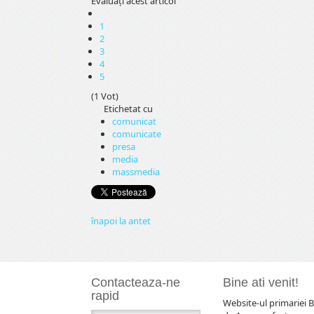
Evaluaţi acest articol
1
2
3
4
5
(1 Vot)
Etichetat cu
comunicat
comunicate
presa
media
massmedia
înapoi la antet
Contacteaza-ne
Bine ati venit!
rapid
Website-ul primariei B