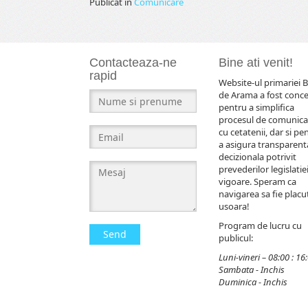
Publicat în
Comunicare
Contacteaza-ne
Bine ati venit!
rapid
Website-ul primariei B
de Arama a fost conc
pentru a simplifica
procesul de comunica
cu cetatenii, dar si pe
a asigura transparent
decizionala potrivit
prevederilor legislatiei
vigoare. Speram ca
navigarea sa fie placut
usoara!
Program de lucru cu
Send
publicul:
Luni-vineri – 08:00 : 16
Sambata - Inchis
Duminica - Inchis