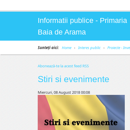
Informatii publice - Primaria
Baia de Arama
Sunteți aici:
Home
Interes public
Proiecte - Inves
Abonează-te la acest feed RSS
Stiri si evenimente
Miercuri, 08 August 2018 00:08