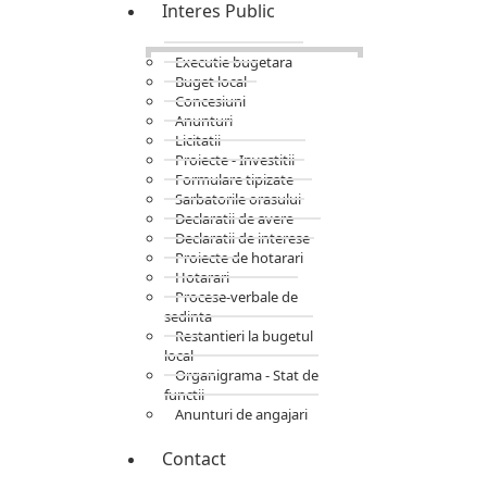
Interes Public
Executie bugetara
Buget local
Concesiuni
Anunturi
Licitatii
Proiecte - Investitii
Formulare tipizate
Sarbatorile orasului
Declaratii de avere
Declaratii de interese
Proiecte de hotarari
Hotarari
Procese-verbale de
sedinta
Restantieri la bugetul
local
Organigrama - Stat de
functii
Anunturi de angajari
Contact