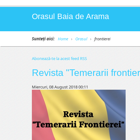
Orasul Baia de Arama
Sunteți aici:
Home
Orasul
frontierei
Abonează-te la acest feed RSS
Revista "Temerarii frontier
Miercuri, 08 August 2018 00:11