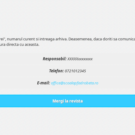
erei", numarul curent si intreaga arhiva. Deasemenea, daca doriti sa comunic
ura directa cu aceasta.
Responsabil:
XXXXXxxxxxxxx
Telefon:
0721012345
E-mail:
office@scoalapfadrobeta.ro
Mergi la revista