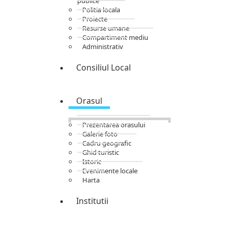
publice
Politia locala
Proiecte
Resurse umane
Compartiment mediu
Administrativ
Consiliul Local
Orasul
Prezentarea orasului
Galerie foto
Cadru geografic
Ghid turistic
Istoric
Evenimente locale
Harta
Institutii