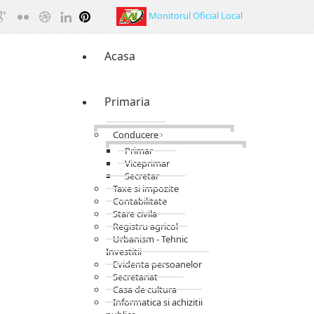
Monitorul Oficial Local
Acasa
Primaria
Conducere
Primar
Viceprimar
Secretar
Taxe si impozite
Contabilitate
Stare civila
Registru agricol
Urbanism - Tehnic
Investitii
Evidenta persoanelor
Secretariat
Casa de cultura
Informatica si achizitii