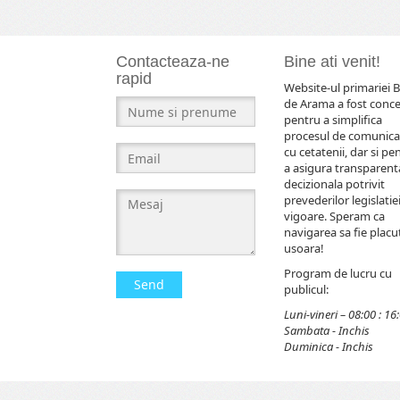
Contacteaza-ne
Bine ati venit!
rapid
Website-ul primariei B
de Arama a fost conc
pentru a simplifica
procesul de comunica
cu cetatenii, dar si pe
a asigura transparent
decizionala potrivit
prevederilor legislatiei
vigoare. Speram ca
navigarea sa fie placut
usoara!
Program de lucru cu
Send
publicul:
Luni-vineri – 08:00 : 16
Sambata - Inchis
Duminica - Inchis