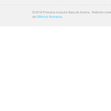
©2018 Primaria orasului Baia de Arama. Website crea
de
DBHost Romania
.