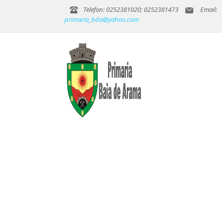
Telefon: 0252381020; 0252381473
Email:
primaria_bda@yahoo.com