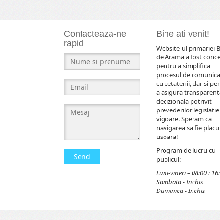
Contacteaza-ne
Bine ati venit!
rapid
Website-ul primariei B
de Arama a fost conc
pentru a simplifica
procesul de comunica
cu cetatenii, dar si pe
a asigura transparent
decizionala potrivit
prevederilor legislatiei
vigoare. Speram ca
navigarea sa fie placut
usoara!
Program de lucru cu
Send
publicul:
Luni-vineri – 08:00 : 16
Sambata - Inchis
Duminica - Inchis