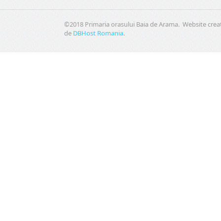
©2018 Primaria orasului Baia de Arama. Website crea
de
DBHost Romania
.