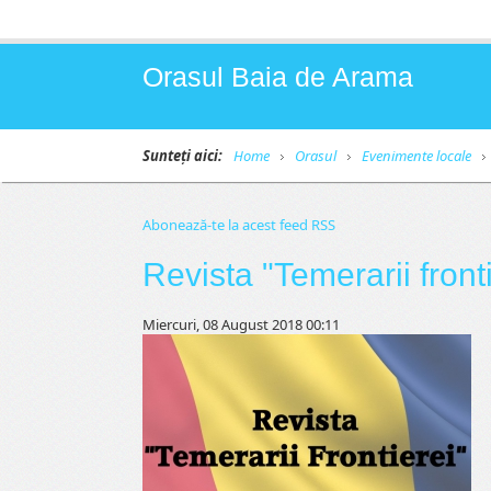
Orasul Baia de Arama
Sunteți aici:
Home
Orasul
Evenimente locale
Abonează-te la acest feed RSS
Revista "Temerarii front
Miercuri, 08 August 2018 00:11