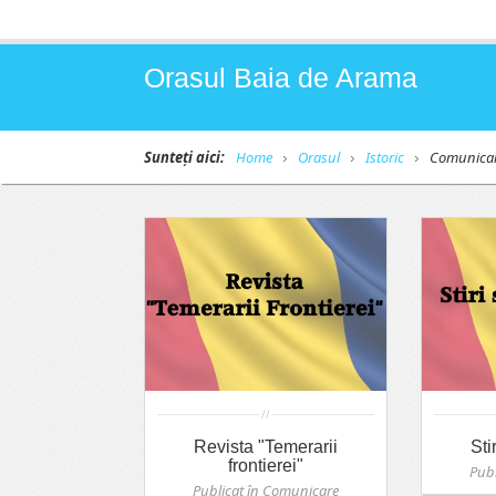
Orasul Baia de Arama
Sunteți aici:
Home
Orasul
Istoric
Comunica
//
Revista "Temerarii
Sti
frontierei"
Publ
Publicat în
Comunicare