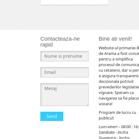
Contacteaza-ne
Bine ati venit!
rapid
Website-ul primariei B
de Arama a fost conc
pentru a simplifica
procesul de comunica
cu cetatenii, dar si pe
a asigura transparent
decizionala potrivit
prevederilor legislatiei
vigoare. Speram ca
navigarea sa fie placut
usoara!
Program de lucru cu
Send
publicul:
Luni-vineri – 08:00 : 16
Sambata - Inchis
Duminica - Inchis