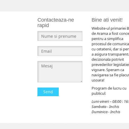
Contacteaza-ne
Bine ati venit!
rapid
Website-ul primariei B
de Arama a fost conc
pentru a simplifica
procesul de comunica
cu cetatenii, dar si pe
a asigura transparent
decizionala potrivit
prevederilor legislatiei
vigoare. Speram ca
navigarea sa fie placut
usoara!
Program de lucru cu
Send
publicul:
Luni-vineri – 08:00 : 16
Sambata - Inchis
Duminica - Inchis