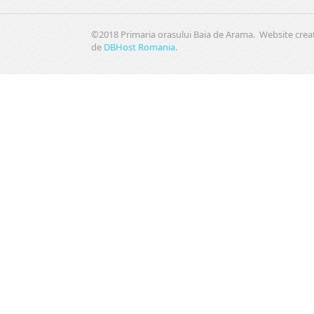
©2018 Primaria orasului Baia de Arama. Website crea
de
DBHost Romania
.