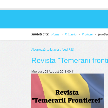
Sunteți aici:
Home
Primaria
Proiecte
frontier
Abonează-te la acest feed RSS
Revista "Temerarii front
Miercuri, 08 August 2018 00:11