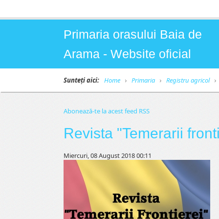
Primaria orasului Baia de
Arama - Website oficial
Sunteți aici:
Home
Primaria
Registru agricol
Abonează-te la acest feed RSS
Revista "Temerarii front
Miercuri, 08 August 2018 00:11