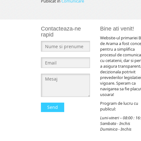
Publicat în
Comunicare
Contacteaza-ne
Bine ati venit!
rapid
Website-ul primariei B
de Arama a fost conc
pentru a simplifica
procesul de comunica
cu cetatenii, dar si pe
a asigura transparent
decizionala potrivit
prevederilor legislatiei
vigoare. Speram ca
navigarea sa fie placut
usoara!
Program de lucru cu
Send
publicul:
Luni-vineri – 08:00 : 16
Sambata - Inchis
Duminica - Inchis