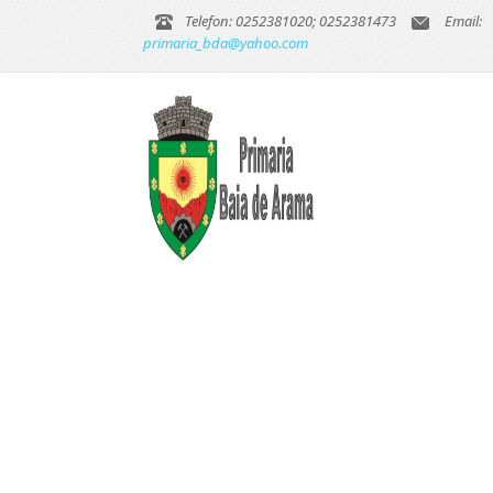
Telefon: 0252381020; 0252381473
Email:
primaria_bda@yahoo.com