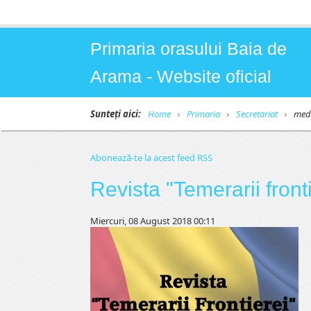
Primaria orasului Baia de
Arama - Website oficial
Sunteți aici:
Home
Primaria
Secretariat
med
Abonează-te la acest feed RSS
Revista "Temerarii front
Miercuri, 08 August 2018 00:11