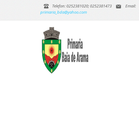
Telefon: 0252381020; 0252381473
Email:
primaria_bda@yahoo.com