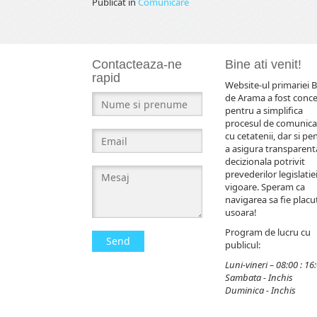
Publicat în
Comunicare
Contacteaza-ne
Bine ati venit!
rapid
Website-ul primariei B
de Arama a fost conc
pentru a simplifica
procesul de comunica
cu cetatenii, dar si pe
a asigura transparent
decizionala potrivit
prevederilor legislatiei
vigoare. Speram ca
navigarea sa fie placut
usoara!
Program de lucru cu
Send
publicul:
Luni-vineri – 08:00 : 16
Sambata - Inchis
Duminica - Inchis