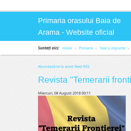
Primaria orasului Baia de
Arama - Website oficial
Sunteți aici:
Home
Primaria
Taxe si impozite
Abonează-te la acest feed RSS
Revista "Temerarii front
Miercuri, 08 August 2018 00:11