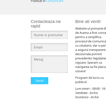
Publicat în
Comunicare
Contacteaza-ne
Bine ati venit!
rapid
Website-ul primariei B
de Arama a fost conc
pentru a simplifica
procesul de comunica
cu cetatenii, dar si pe
a asigura transparent
decizionala potrivit
prevederilor legislatiei
vigoare. Speram ca
navigarea sa fie placut
usoara!
Program de lucru cu
Send
publicul:
Luni-vineri – 08:00 : 16
Sambata - Inchis
Duminica - Inchis