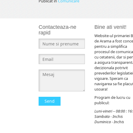
Publicat în
Comunicare
Contacteaza-ne
Bine ati venit!
rapid
Website-ul primariei B
de Arama a fost conc
pentru a simplifica
procesul de comunica
cu cetatenii, dar si pe
a asigura transparent
decizionala potrivit
prevederilor legislatiei
vigoare. Speram ca
navigarea sa fie placut
usoara!
Program de lucru cu
Send
publicul:
Luni-vineri – 08:00 : 16
Sambata - Inchis
Duminica - Inchis