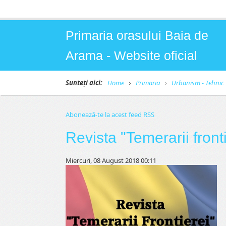
Primaria orasului Baia de
Arama - Website oficial
Sunteți aici:
Home
Primaria
Urbanism - Tehnic I
Abonează-te la acest feed RSS
Revista "Temerarii front
Miercuri, 08 August 2018 00:11