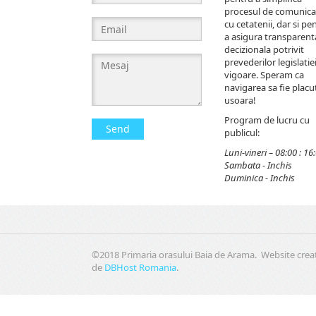
procesul de comunica
cu cetatenii, dar si pe
a asigura transparent
decizionala potrivit
prevederilor legislatiei
vigoare. Speram ca
navigarea sa fie placut
usoara!
Program de lucru cu
Send
publicul:
Luni-vineri – 08:00 : 16
Sambata - Inchis
Duminica - Inchis
©2018 Primaria orasului Baia de Arama. Website crea
de
DBHost Romania
.