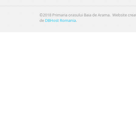
©2018 Primaria orasului Baia de Arama. Website crea
de
DBHost Romania
.