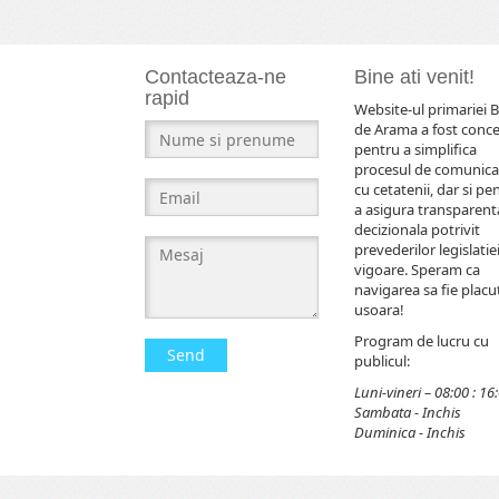
Contacteaza-ne
Bine ati venit!
rapid
Website-ul primariei B
de Arama a fost conc
pentru a simplifica
procesul de comunica
cu cetatenii, dar si pe
a asigura transparent
decizionala potrivit
prevederilor legislatiei
vigoare. Speram ca
navigarea sa fie placut
usoara!
Program de lucru cu
Send
publicul:
Luni-vineri – 08:00 : 16
Sambata - Inchis
Duminica - Inchis