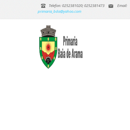
Telefon: 0252381020; 0252381473
Email:
primaria_bda@yahoo.com