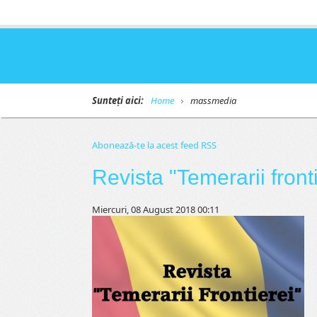
Sunteți aici:
Home
massmedia
Abonează-te la acest feed RSS
Revista "Temerarii front
Miercuri, 08 August 2018 00:11