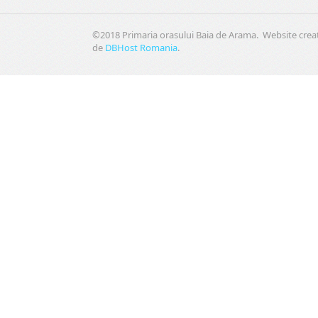
©2018 Primaria orasului Baia de Arama. Website crea
de
DBHost Romania
.