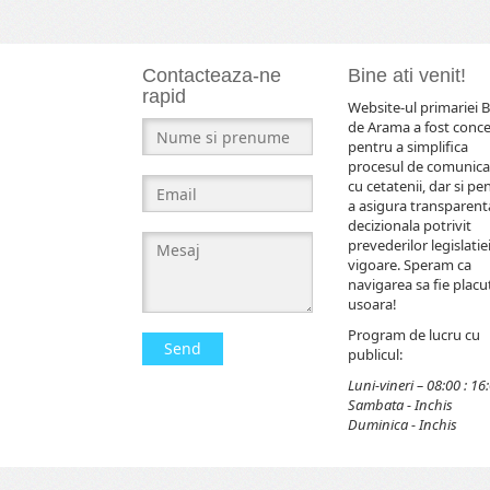
Contacteaza-ne
Bine ati venit!
rapid
Website-ul primariei B
de Arama a fost conc
pentru a simplifica
procesul de comunica
cu cetatenii, dar si pe
a asigura transparent
decizionala potrivit
prevederilor legislatiei
vigoare. Speram ca
navigarea sa fie placut
usoara!
Program de lucru cu
Send
publicul:
Luni-vineri – 08:00 : 16
Sambata - Inchis
Duminica - Inchis