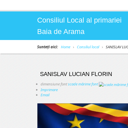
Consiliul Local al primariei
Baia de Arama
Sunteți aici:
Home
Consiliul local
SANISLAV LU
SANISLAV LUCIAN FLORIN
dimensiune font
scade mărime font
Imprimare
Email