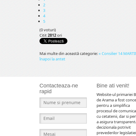
2
3
4
5
(0 voturi)
Citit
2812
ori
Mai multe din această categorie:
« Consilier 14
MARTI
înapoi la antet
Contacteaza-ne
Bine ati venit!
rapid
Website-ul primariei B
de Arama a fost conc
pentru a simplifica
procesul de comunica
cu cetatenii, dar si pe
a asigura transparent
decizionala potrivit
prevederilor legislatiei