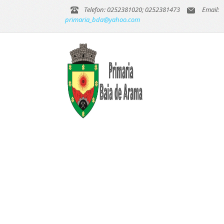
Telefon: 0252381020; 0252381473
Email:
primaria_bda@yahoo.com