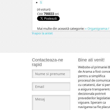
5
(4 voturi)
Citit
798833
ori
Mai multe din această categorie:
« Organigrama / S
înapoi la antet
Contacteaza-ne
Bine ati venit!
rapid
Website-ul primariei B
de Arama a fost conc
pentru a simplifica
procesul de comunica
cu cetatenii, dar si pe
a asigura transparent
decizionala potrivit
prevederilor legislatiei
vigoare. Speram ca
navigarea sa fie placut