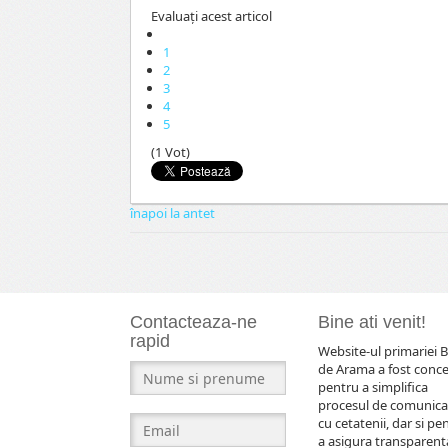
Evaluaţi acest articol
1
2
3
4
5
(1 Vot)
înapoi la antet
Contacteaza-ne
Bine ati venit!
rapid
Website-ul primariei B
de Arama a fost conc
pentru a simplifica
procesul de comunica
cu cetatenii, dar si pe
a asigura transparent