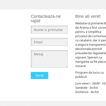
Contacteaza-ne
Bine ati venit!
rapid
Website-ul primariei B
de Arama a fost conc
pentru a simplifica
procesul de comunica
cu cetatenii, dar si pe
a asigura transparent
decizionala potrivit
prevederilor legislatiei
vigoare. Speram ca
navigarea sa fie placut
usoara!
Program de lucru cu
Send
publicul:
Luni-vineri – 08:00 : 16
Sambata - Inchis
Duminica - Inchis