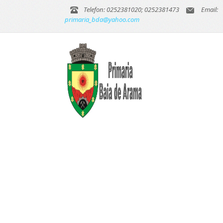
Telefon: 0252381020; 0252381473
Email:
primaria_bda@yahoo.com