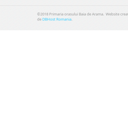
©2018 Primaria orasului Baia de Arama. Website crea
de
DBHost Romania
.