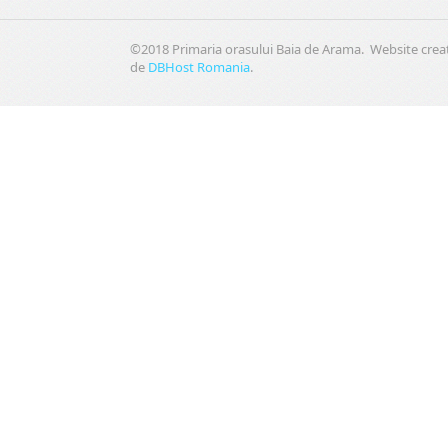
©2018 Primaria orasului Baia de Arama. Website crea
de
DBHost Romania
.