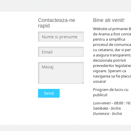
Contacteaza-ne
Bine ati venit!
rapid
Website-ul primariei B
de Arama a fost conc
pentru a simplifica
procesul de comunica
cu cetatenii, dar si pe
a asigura transparent
decizionala potrivit
prevederilor legislatiei
vigoare. Speram ca
navigarea sa fie placut
usoara!
Program de lucru cu
Send
publicul:
Luni-vineri – 08:00 : 16
Sambata - Inchis
Duminica - Inchis