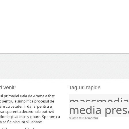
i venit!
Tag-uri rapide
l primariei Baia de Arama a fost
massmedi
comunicat
comunicate
evenimente
frontier
 pentru a simplifica procesul de
media
pres
e cu cetatenii, dar si pentru a
ransparenta decizionala potrivit
lor legislatiei in vigoare. Speram ca
revista
stiri
temerarii
 sa fie placuta si usoara!