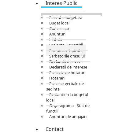
Interes Public
Executie bugetara
Buget local
Concesiuni
Anunturi
Licitatii
Proiecte - Investitii
Formulare tipizate
Sarbatorile orasului
Declaratii de avere
Declaratii de interese
Proiecte de hotarari
Hotarari
Procese-verbale de
sedinta
Restantieri la bugetul
local
Organigrama - Stat de
functii
Anunturi de angajari
Contact