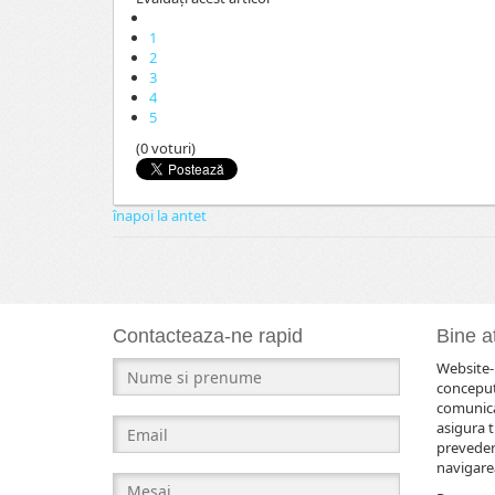
1
2
3
4
5
(0 voturi)
înapoi la antet
Contacteaza-ne rapid
Bine at
Website-u
conceput
comunicar
asigura t
prevederi
navigarea