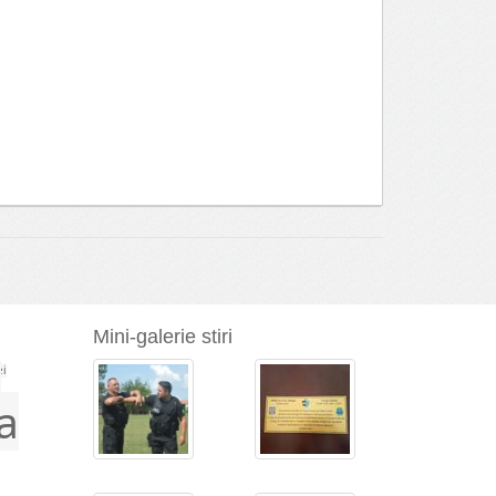
Mini-galerie stiri
a
ei
a