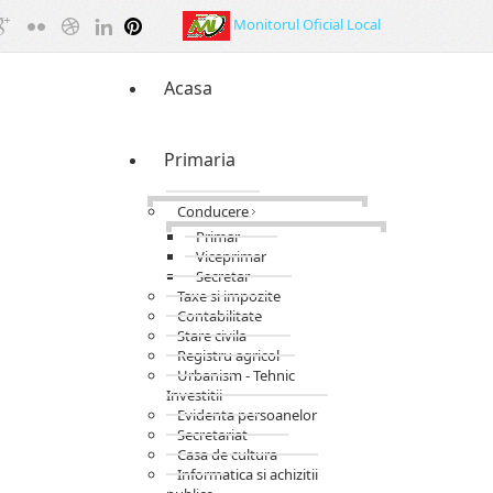
Monitorul Oficial Local
Acasa
Primaria
Conducere
Primar
Viceprimar
Secretar
Taxe si impozite
Contabilitate
Stare civila
Registru agricol
Urbanism - Tehnic
Investitii
Evidenta persoanelor
Secretariat
Casa de cultura
Informatica si achizitii