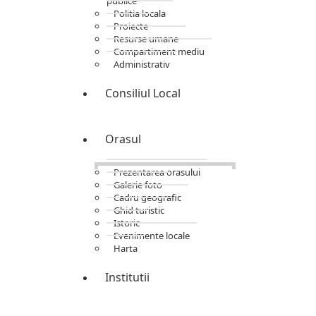
publice
Politia locala
Proiecte
Resurse umane
Compartiment mediu
Administrativ
Consiliul Local
Orasul
Prezentarea orasului
Galerie foto
Cadru geografic
Ghid turistic
Istoric
Evenimente locale
Harta
Institutii