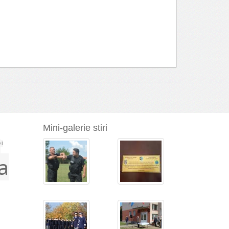
Mini-galerie stiri
a
ei
a