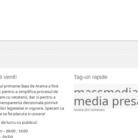
i venit!
Tag-uri rapide
l primariei Baia de Arama a fost
massmedi
comunicat
comunicate
evenimente
frontier
 pentru a simplifica procesul de
media
pres
e cu cetatenii, dar si pentru a
ransparenta decizionala potrivit
lor legislatiei in vigoare. Speram ca
revista
stiri
temerarii
 sa fie placuta si usoara!
de lucru cu publicul:
i – 08:00 : 16:00
- Inchis