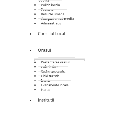
publice
Politia locala
Proiecte
Resurse umane
Compartiment mediu
Administrativ
Consiliul Local
Orasul
Prezentarea orasului
Galerie foto
Cadru geografic
Ghid turistic
Istoric
Evenimente locale
Harta
Institutii