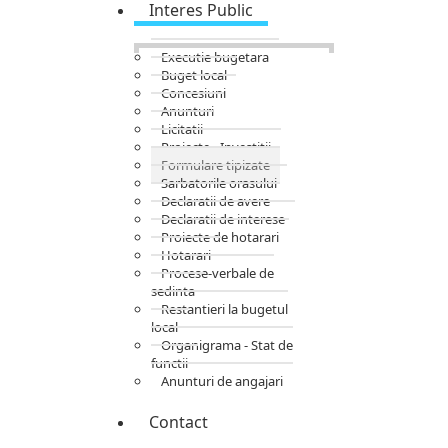
Interes Public
Executie bugetara
Buget local
Concesiuni
Anunturi
Licitatii
Proiecte - Investitii
Formulare tipizate
Sarbatorile orasului
Declaratii de avere
Declaratii de interese
Proiecte de hotarari
Hotarari
Procese-verbale de
sedinta
Restantieri la bugetul
local
Organigrama - Stat de
functii
Anunturi de angajari
Contact