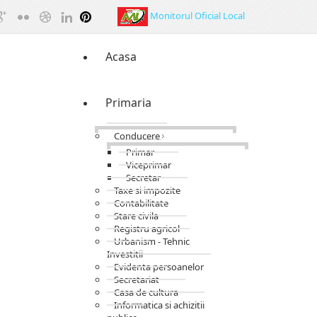
Monitorul Oficial Local
Acasa
Primaria
Conducere
Primar
Viceprimar
Secretar
Taxe si impozite
Contabilitate
Stare civila
Registru agricol
Urbanism - Tehnic
Investitii
Evidenta persoanelor
Secretariat
Casa de cultura
Informatica si achizitii