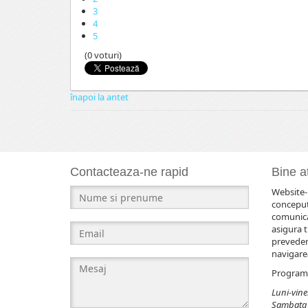
3
4
5
(0 voturi)
înapoi la antet
Contacteaza-ne rapid
Bine at
Website-u
conceput
comunicar
asigura t
prevederi
navigarea
Program 
Luni-viner
Sambata 