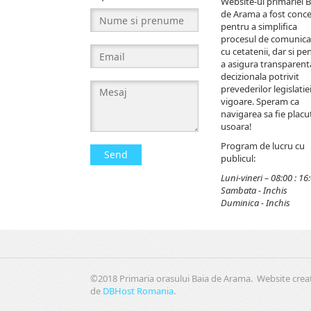
Website-ul primariei B
de Arama a fost conc
pentru a simplifica
procesul de comunica
cu cetatenii, dar si pe
a asigura transparent
decizionala potrivit
prevederilor legislatiei
vigoare. Speram ca
navigarea sa fie placut
usoara!
Program de lucru cu
Send
publicul:
Luni-vineri – 08:00 : 16
Sambata - Inchis
Duminica - Inchis
©2018 Primaria orasului Baia de Arama. Website crea
de
DBHost Romania
.