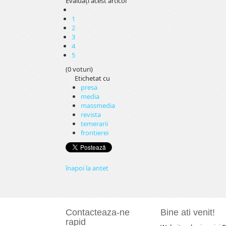
Evaluaţi acest articol
1
2
3
4
5
(0 voturi)
Etichetat cu
presa
media
massmedia
revista
temerarii
frontierei
înapoi la antet
Contacteaza-ne
Bine ati venit!
rapid