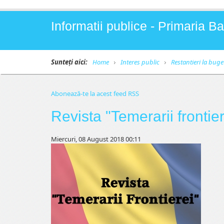
Informatii publice - Primaria 
Sunteți aici:
Home
Interes public
Restantieri la buge
Abonează-te la acest feed RSS
Revista "Temerarii frontier
Miercuri, 08 August 2018 00:11