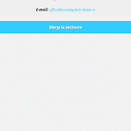
E-mail:
office@scoalapfadrobeta.ro
Mergi la sectiune