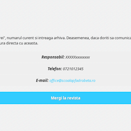
erei", numarul curent si intreaga arhiva. Deasemenea, daca doriti sa comunic
ura directa cu aceasta.
Responsabil:
XXXXXxxxxxxxx
Telefon:
0721012345
E-mail:
office@scoalapfadrobeta.ro
Mergi la revista