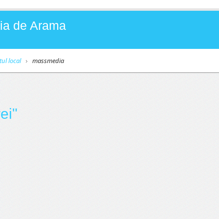
Baia de Arama
tul local
massmedia
ei"