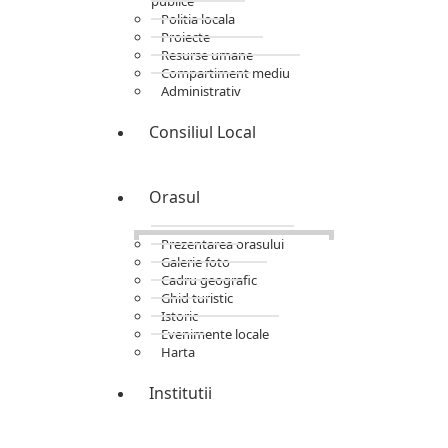
publice
Politia locala
Proiecte
Resurse umane
Compartiment mediu
Administrativ
Consiliul Local
Orasul
Prezentarea orasului
Galerie foto
Cadru geografic
Ghid turistic
Istoric
Evenimente locale
Harta
Institutii