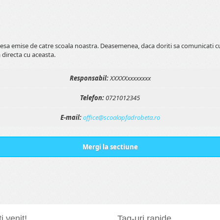
esa emise de catre scoala noastra. Deasemenea, daca doriti sa comunicati cu
 directa cu aceasta.
Responsabil:
XXXXXxxxxxxxx
Telefon:
0721012345
E-mail:
office@scoalapfadrobeta.ro
Mergi la sectiune
i venit!
Tag-uri rapide