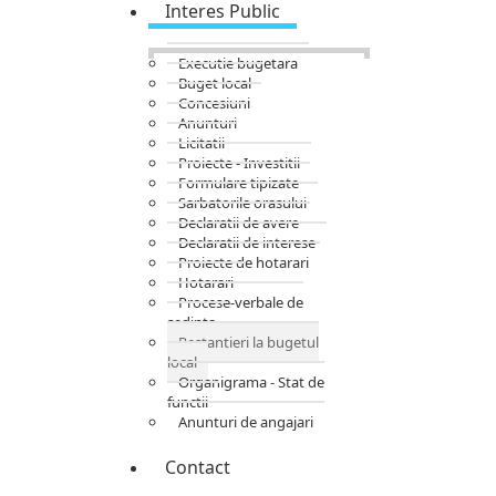
Interes Public
Executie bugetara
Buget local
Concesiuni
Anunturi
Licitatii
Proiecte - Investitii
Formulare tipizate
Sarbatorile orasului
Declaratii de avere
Declaratii de interese
Proiecte de hotarari
Hotarari
Procese-verbale de
sedinta
Restantieri la bugetul
local
Organigrama - Stat de
functii
Anunturi de angajari
Contact