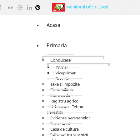
Monitorul Oficial Local
Acasa
Primaria
Conducere
Primar
Viceprimar
Secretar
Taxe si impozite
Contabilitate
Stare civila
Registru agricol
Urbanism - Tehnic
Investitii
Evidenta persoanelor
Secretariat
Casa de cultura
Informatica si achizitii