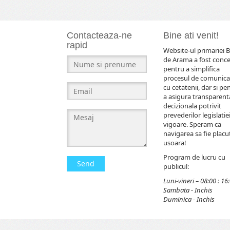
Contacteaza-ne
Bine ati venit!
rapid
Website-ul primariei B
de Arama a fost conc
pentru a simplifica
procesul de comunica
cu cetatenii, dar si pe
a asigura transparent
decizionala potrivit
prevederilor legislatiei
vigoare. Speram ca
navigarea sa fie placut
usoara!
Program de lucru cu
Send
publicul:
Luni-vineri – 08:00 : 16
Sambata - Inchis
Duminica - Inchis