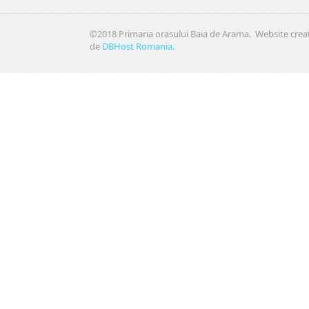
©2018 Primaria orasului Baia de Arama. Website crea
de
DBHost Romania
.