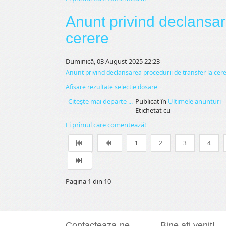
Anunt privind declansar
cerere
Duminică, 03 August 2025 22:23
Anunt privind declansarea procedurii de transfer la cer
Afisare rezultate selectie dosare
Citeşte mai departe ...
Publicat în
Ultimele anunturi
Etichetat cu
Fi primul care comentează!
1
2
3
4
Pagina 1 din 10
Contacteaza-ne
Bine ati venit!