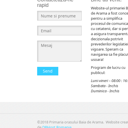
rapid
Website-ul primariei B
de Arama a fost conc
pentru a simplifica
procesul de comunica
cu cetatenii, dar si pe
a asigura transparent
decizionala potrivit
prevederilor legislatiei
vigoare. Speram ca
navigarea sa fie placut
usoara!
Program de lucru cu
Send
publicul:
Luni-vineri – 08:00 : 16
Sambata - Inchis
Duminica - Inchis
©2018 Primaria orasului Baia de Arama. Website crea
de
DBHost Romania
.