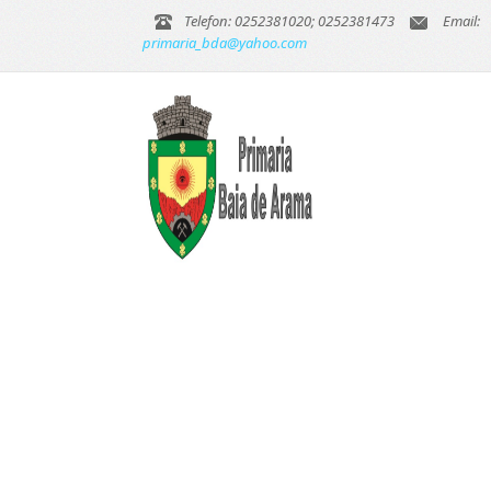
Telefon: 0252381020; 0252381473
Email:
primaria_bda@yahoo.com