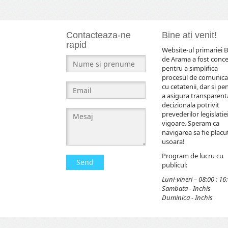
Contacteaza-ne
Bine ati venit!
rapid
Website-ul primariei B
de Arama a fost conc
pentru a simplifica
procesul de comunica
cu cetatenii, dar si pe
a asigura transparent
decizionala potrivit
prevederilor legislatiei
vigoare. Speram ca
navigarea sa fie placut
usoara!
Program de lucru cu
Send
publicul:
Luni-vineri – 08:00 : 16
Sambata - Inchis
Duminica - Inchis