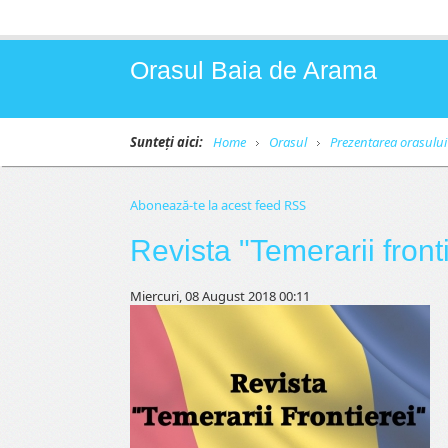
Orasul Baia de Arama
Sunteți aici:
Home
Orasul
Prezentarea orasului
Abonează-te la acest feed RSS
Revista "Temerarii front
Miercuri, 08 August 2018 00:11