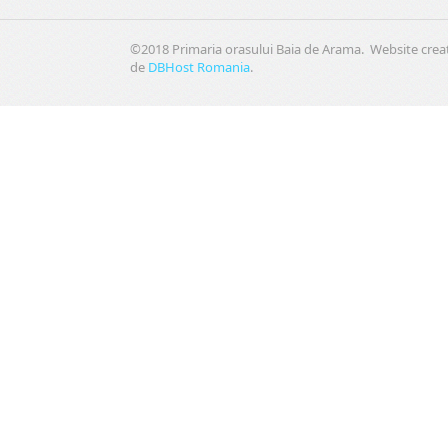
©2018 Primaria orasului Baia de Arama. Website crea
de
DBHost Romania
.