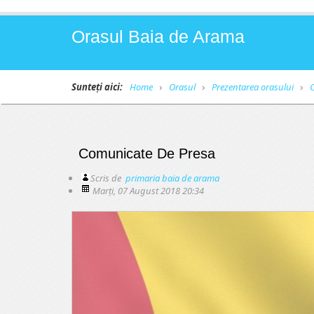
Orasul Baia de Arama
Sunteți aici:
Home
Orasul
Prezentarea orasului
Comunicate De Presa
Scris de
primaria baia de arama
Marți, 07 August 2018 20:34