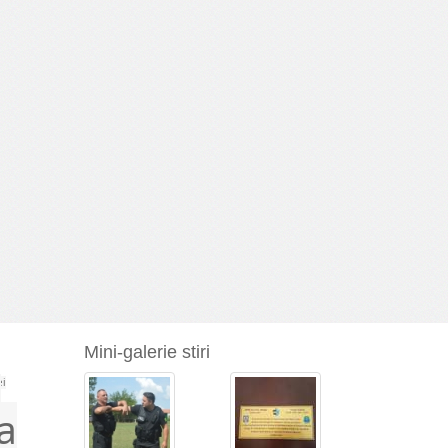
Mini-galerie stiri
a
ei
a