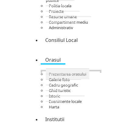
publice
Politia locala
Proiecte
Resurse umane
Compartiment mediu
Administrativ
Consiliul Local
Orasul
Prezentarea orasului
Galerie foto
Cadru geografic
Ghid turistic
Istoric
Evenimente locale
Harta
Institutii