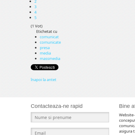
2
3
4
5
(1 Vot)
Etichetat cu
comunicat
comunicate
presa
media
massmedia
înapoi la antet
Contacteaza-ne rapid
Bine at
Website-u
conceput
comunicar
asigura t