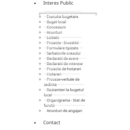
Interes Public
Executie bugetara
Buget local
Concesiuni
Anunturi
Licitatii
Proiecte - Investitii
Formulare tipizate
Sarbatorile orasului
Declaratii de avere
Declaratii de interese
Proiecte de hotarari
Hotarari
Procese-verbale de
sedinta
Restantieri la bugetul
local
Organigrama - Stat de
functii
Anunturi de angajari
Contact