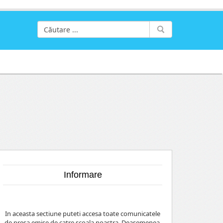
Informare
In aceasta sectiune puteti accesa toate comunicatele
de presa emise de catre scoala noastra. Deasemenea,