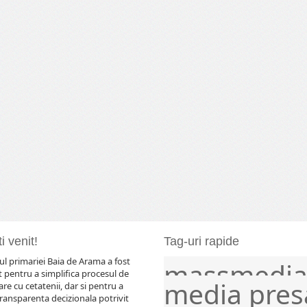
i venit!
Tag-uri rapide
l primariei Baia de Arama a fost
massmedi
comunicat
comunicate
evenimente
frontier
 pentru a simplifica procesul de
media
pres
e cu cetatenii, dar si pentru a
ransparenta decizionala potrivit