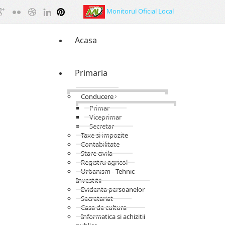
Monitorul Oficial Local
Acasa
Primaria
Conducere
Primar
Viceprimar
Secretar
Taxe si impozite
Contabilitate
Stare civila
Registru agricol
Urbanism - Tehnic
Investitii
Evidenta persoanelor
Secretariat
Casa de cultura
Informatica si achizitii