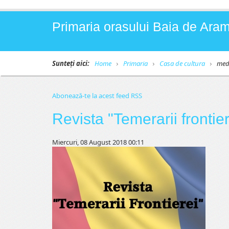
Primaria orasului Baia de Aram
Sunteți aici:
Home
Primaria
Casa de cultura
med
Abonează-te la acest feed RSS
Revista "Temerarii frontier
Miercuri, 08 August 2018 00:11