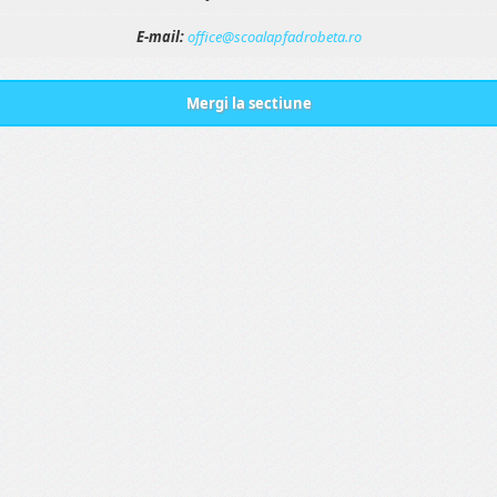
E-mail:
office@scoalapfadrobeta.ro
Mergi la sectiune