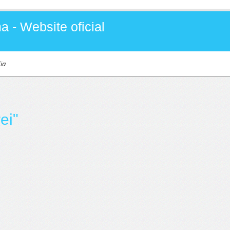
a - Website oficial
ia
ei"