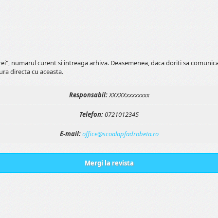
erei", numarul curent si intreaga arhiva. Deasemenea, daca doriti sa comunic
ura directa cu aceasta.
Responsabil:
XXXXXxxxxxxxx
Telefon:
0721012345
E-mail:
office@scoalapfadrobeta.ro
Mergi la revista