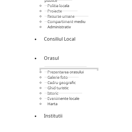
publice
Politia locala
Proiecte
Resurse umane
Compartiment mediu
Administrativ
Consiliul Local
Orasul
Prezentarea orasului
Galerie foto
Cadru geografic
Ghid turistic
Istoric
Evenimente locale
Harta
Institutii