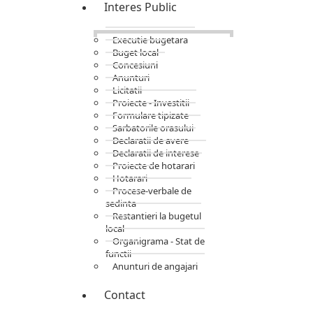
Interes Public
Executie bugetara
Buget local
Concesiuni
Anunturi
Licitatii
Proiecte - Investitii
Formulare tipizate
Sarbatorile orasului
Declaratii de avere
Declaratii de interese
Proiecte de hotarari
Hotarari
Procese-verbale de
sedinta
Restantieri la bugetul
local
Organigrama - Stat de
functii
Anunturi de angajari
Contact