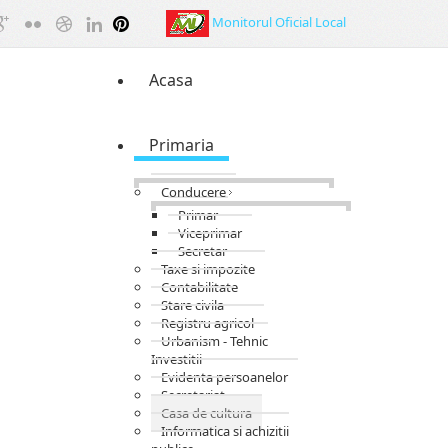
Monitorul Oficial Local
Acasa
Primaria
Conducere
Primar
Viceprimar
Secretar
Taxe si impozite
Contabilitate
Stare civila
Registru agricol
Urbanism - Tehnic
Investitii
Evidenta persoanelor
Secretariat
Casa de cultura
Informatica si achizitii