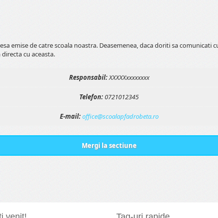
esa emise de catre scoala noastra. Deasemenea, daca doriti sa comunicati cu
 directa cu aceasta.
Responsabil:
XXXXXxxxxxxxx
Telefon:
0721012345
E-mail:
office@scoalapfadrobeta.ro
Mergi la sectiune
i venit!
Tag-uri rapide