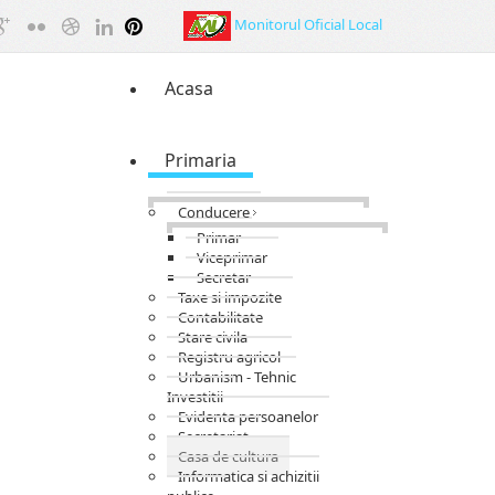
Monitorul Oficial Local
Acasa
Primaria
Conducere
Primar
Viceprimar
Secretar
Taxe si impozite
Contabilitate
Stare civila
Registru agricol
Urbanism - Tehnic
Investitii
Evidenta persoanelor
Secretariat
Casa de cultura
Informatica si achizitii