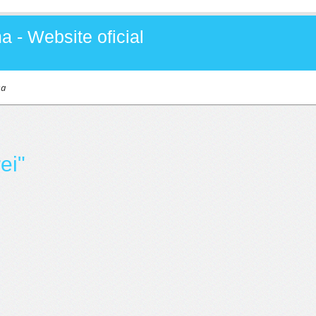
a - Website oficial
sa
ei"