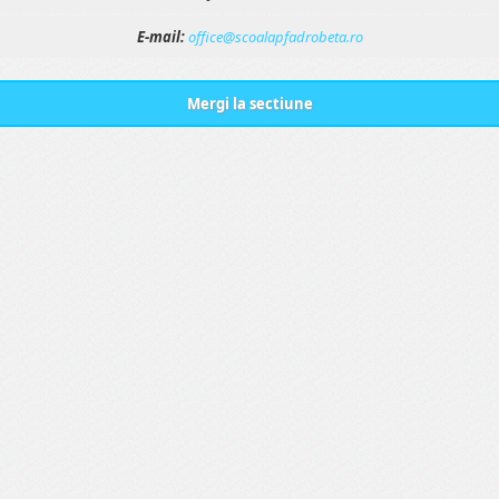
E-mail:
office@scoalapfadrobeta.ro
Mergi la sectiune