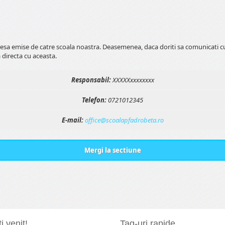
esa emise de catre scoala noastra. Deasemenea, daca doriti sa comunicati cu
 directa cu aceasta.
Responsabil:
XXXXXxxxxxxxx
Telefon:
0721012345
E-mail:
office@scoalapfadrobeta.ro
Mergi la sectiune
i venit!
Tag-uri rapide