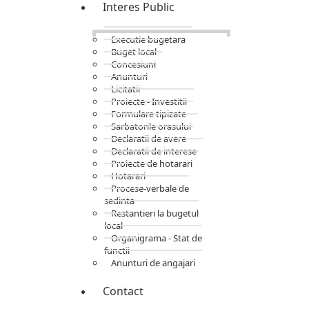
Interes Public
Executie bugetara
Buget local
Concesiuni
Anunturi
Licitatii
Proiecte - Investitii
Formulare tipizate
Sarbatorile orasului
Declaratii de avere
Declaratii de interese
Proiecte de hotarari
Hotarari
Procese-verbale de
sedinta
Restantieri la bugetul
local
Organigrama - Stat de
functii
Anunturi de angajari
Contact