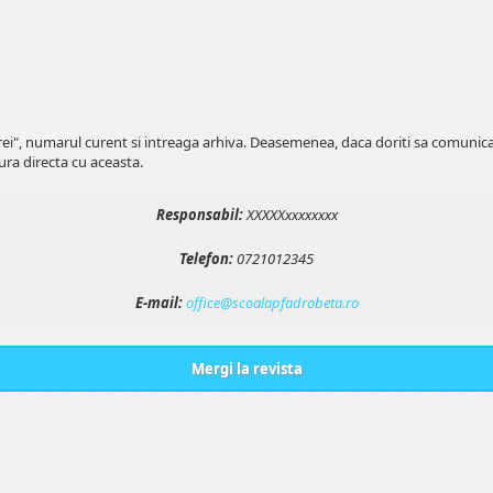
erei", numarul curent si intreaga arhiva. Deasemenea, daca doriti sa comunic
ura directa cu aceasta.
Responsabil:
XXXXXxxxxxxxx
Telefon:
0721012345
E-mail:
office@scoalapfadrobeta.ro
Mergi la revista