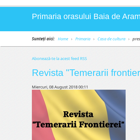
Primaria orasului Baia de Aram
Sunteți aici:
Home
Primaria
Casa de cultura
pre
Abonează-te la acest feed RSS
Revista "Temerarii frontier
Miercuri, 08 August 2018 00:11