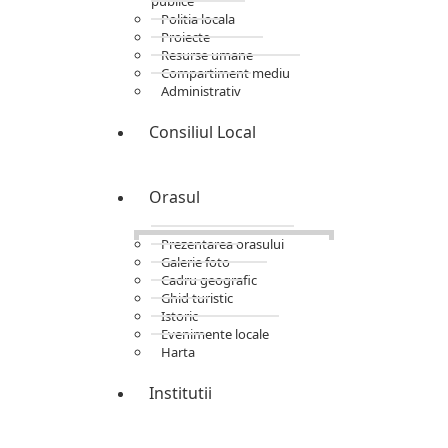
publice
Politia locala
Proiecte
Resurse umane
Compartiment mediu
Administrativ
Consiliul Local
Orasul
Prezentarea orasului
Galerie foto
Cadru geografic
Ghid turistic
Istoric
Evenimente locale
Harta
Institutii