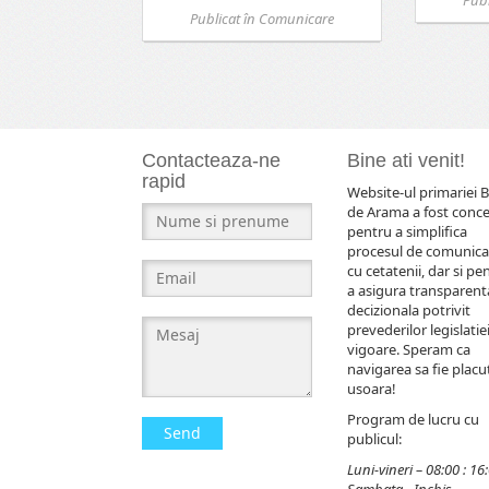
Publicat în
Comunicare
Contacteaza-ne
Bine ati venit!
rapid
Website-ul primariei B
de Arama a fost conc
pentru a simplifica
procesul de comunica
cu cetatenii, dar si pe
a asigura transparent
decizionala potrivit
prevederilor legislatiei
vigoare. Speram ca
navigarea sa fie placut
usoara!
Program de lucru cu
Send
publicul:
Luni-vineri – 08:00 : 16
Sambata - Inchis