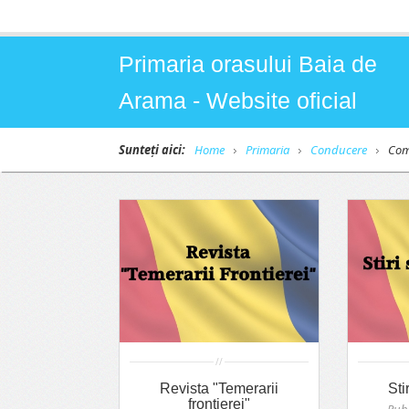
Primaria orasului Baia de
Arama - Website oficial
Sunteți aici:
Home
Primaria
Conducere
Com
//
Revista "Temerarii
Sti
frontierei"
Publ