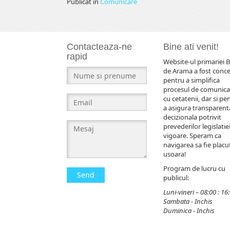
Publicat în
Comunicare
Contacteaza-ne
Bine ati venit!
rapid
Website-ul primariei B
de Arama a fost conc
pentru a simplifica
procesul de comunica
cu cetatenii, dar si pe
a asigura transparent
decizionala potrivit
prevederilor legislatiei
vigoare. Speram ca
navigarea sa fie placut
usoara!
Program de lucru cu
Send
publicul:
Luni-vineri – 08:00 : 16
Sambata - Inchis
Duminica - Inchis