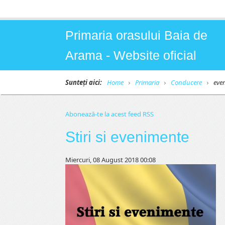
Primaria orasului Baia de
Arama - Website oficial
Sunteți aici:
Home
Primaria
Conducere
eve
Abonează-te la acest feed RSS
Stiri si evenimente
Miercuri, 08 August 2018 00:08