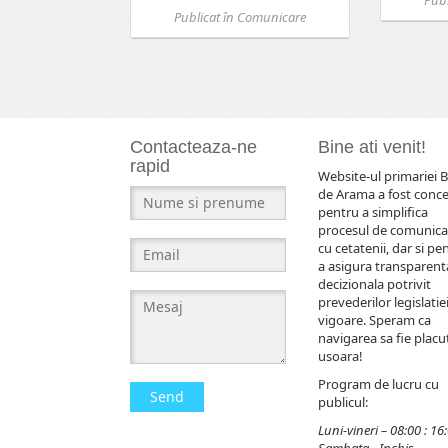
Publicat în
Comunicare
Contacteaza-ne
Bine ati venit!
rapid
Website-ul primariei B
de Arama a fost conc
pentru a simplifica
procesul de comunica
cu cetatenii, dar si pe
a asigura transparent
decizionala potrivit
prevederilor legislatiei
vigoare. Speram ca
navigarea sa fie placut
usoara!
Program de lucru cu
Send
publicul:
Luni-vineri – 08:00 : 16
Sambata - Inchis