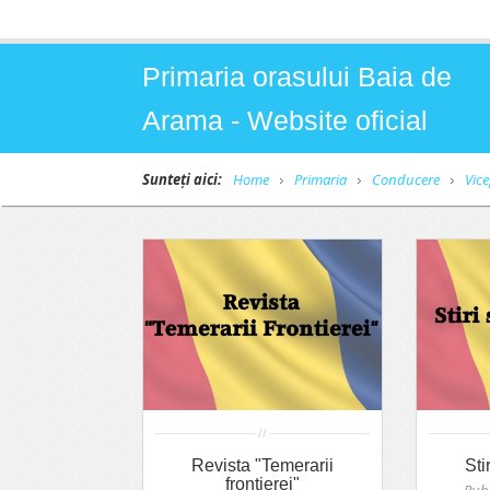
Primaria orasului Baia de
Arama - Website oficial
Sunteți aici:
Home
Primaria
Conducere
Vic
//
Revista "Temerarii
Sti
frontierei"
Publ