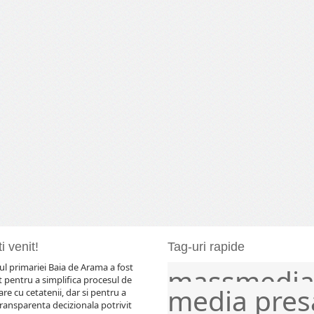
i venit!
Tag-uri rapide
l primariei Baia de Arama a fost
massmedi
comunicat
comunicate
evenimente
frontier
 pentru a simplifica procesul de
media
pres
e cu cetatenii, dar si pentru a
ransparenta decizionala potrivit