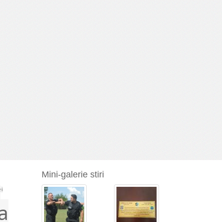
Mini-galerie stiri
a
ei
a