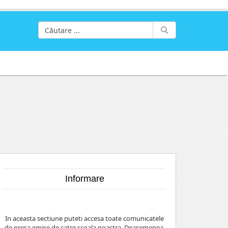
Informare
In aceasta sectiune puteti accesa toate comunicatele
de presa emise de catre scoala noastra. Deasemenea,