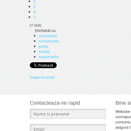
2
3
4
5
(1 Vot)
Etichetat cu
comunicat
comunicate
presa
media
massmedia
înapoi la antet
Contacteaza-ne rapid
Bine at
Website-u
conceput
comunicar
asigura t