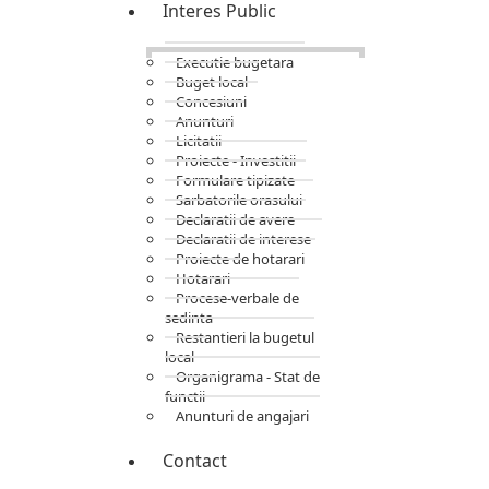
Interes Public
Executie bugetara
Buget local
Concesiuni
Anunturi
Licitatii
Proiecte - Investitii
Formulare tipizate
Sarbatorile orasului
Declaratii de avere
Declaratii de interese
Proiecte de hotarari
Hotarari
Procese-verbale de
sedinta
Restantieri la bugetul
local
Organigrama - Stat de
functii
Anunturi de angajari
Contact