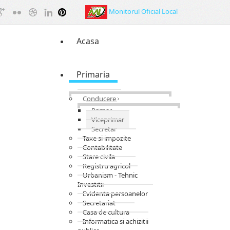
Monitorul Oficial Local
Acasa
Primaria
Conducere
Primar
Viceprimar
Secretar
Taxe si impozite
Contabilitate
Stare civila
Registru agricol
Urbanism - Tehnic
Investitii
Evidenta persoanelor
Secretariat
Casa de cultura
Informatica si achizitii