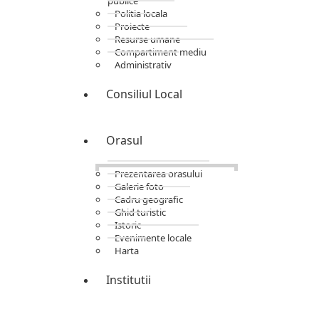
publice
Politia locala
Proiecte
Resurse umane
Compartiment mediu
Administrativ
Consiliul Local
Orasul
Prezentarea orasului
Galerie foto
Cadru geografic
Ghid turistic
Istoric
Evenimente locale
Harta
Institutii