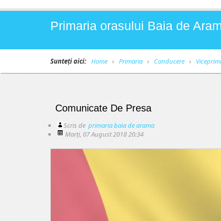
Primaria orasului Baia de Aram
Sunteți aici:
Home
Primaria
Conducere
Viceprim
Comunicate De Presa
Scris de
primaria baia de arama
Marți, 07 August 2018 20:34