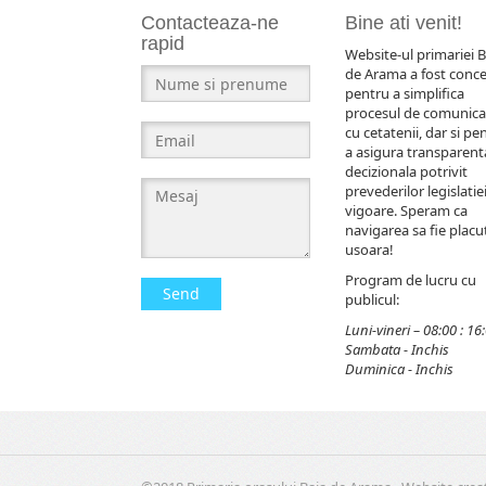
Contacteaza-ne
Bine ati venit!
rapid
Website-ul primariei B
de Arama a fost conc
pentru a simplifica
procesul de comunica
cu cetatenii, dar si pe
a asigura transparent
decizionala potrivit
prevederilor legislatiei
vigoare. Speram ca
navigarea sa fie placut
usoara!
Program de lucru cu
Send
publicul:
Luni-vineri – 08:00 : 16
Sambata - Inchis
Duminica - Inchis