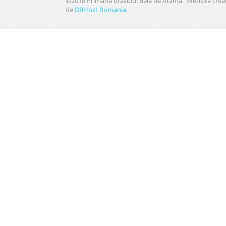
©2018 Primaria orasului Baia de Arama. Website crea
de
DBHost Romania
.