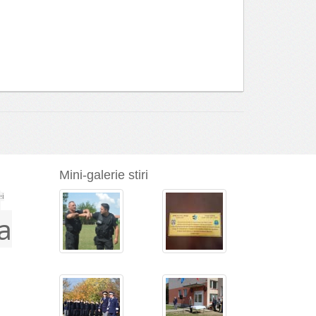
Mini-galerie stiri
a
ei
a