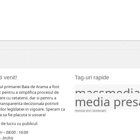
i venit!
Tag-uri rapide
l primariei Baia de Arama a fost
massmedi
comunicat
comunicate
evenimente
frontier
 pentru a simplifica procesul de
media
pres
e cu cetatenii, dar si pentru a
ransparenta decizionala potrivit
lor legislatiei in vigoare. Speram ca
revista
stiri
temerarii
 sa fie placuta si usoara!
de lucru cu publicul:
i – 08:00 : 16:00
- Inchis