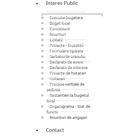
Interes Public
Executie bugetara
Buget local
Concesiuni
Anunturi
Licitatii
Proiecte - Investitii
Formulare tipizate
Sarbatorile orasului
Declaratii de avere
Declaratii de interese
Proiecte de hotarari
Hotarari
Procese-verbale de
sedinta
Restantieri la bugetul
local
Organigrama - Stat de
functii
Anunturi de angajari
Contact