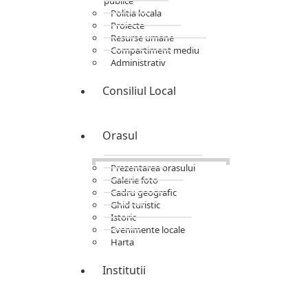
publice
Politia locala
Proiecte
Resurse umane
Compartiment mediu
Administrativ
Consiliul Local
Orasul
Prezentarea orasului
Galerie foto
Cadru geografic
Ghid turistic
Istoric
Evenimente locale
Harta
Institutii