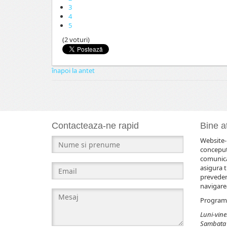
3
4
5
(2 voturi)
înapoi la antet
Contacteaza-ne rapid
Bine at
Website-u
conceput
comunicar
asigura t
prevederi
navigarea
Program 
Luni-viner
Sambata 