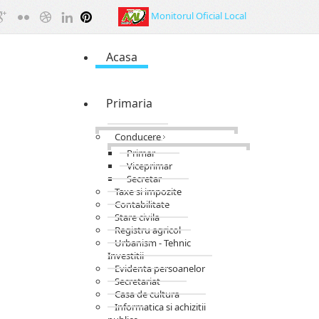
Monitorul Oficial Local
Acasa
Primaria
Conducere
Primar
Viceprimar
Secretar
Taxe si impozite
Contabilitate
Stare civila
Registru agricol
Urbanism - Tehnic
Investitii
Evidenta persoanelor
Secretariat
Casa de cultura
Informatica si achizitii