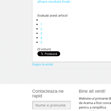
afisare rezultate finale
Evaluaţi acest articol
1
2
3
4
5
(0 voturi)
înapoi la antet
Contacteaza-ne
Bine ati venit!
rapid
Website-ul primariei B
de Arama a fost conc
pentru a simplifica