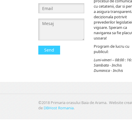
procesul de comunica
cu cetatenii, dar si pe
a asigura transparent
decizionala potrivit
prevederilor legislatiei
vigoare. Speram ca
navigarea sa fie placut
usoara!
Program de lucru cu
Send
publicul:
Luni-vineri – 08:00 : 16
Sambata - Inchis
Duminica - Inchis
©2018 Primaria orasului Baia de Arama. Website crea
de
DBHost Romania
.